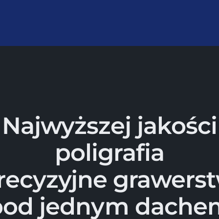
Najwyższej jakości
poligrafia
precyzyjne grawers
pod jednym dache